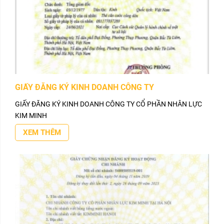
GIẤY ĐĂNG KÝ KINH DOANH CÔNG TY
GIẤY ĐĂNG KÝ KINH DOANH CÔNG TY CỔ PHẦN NHÂN LỰC
KIM MINH
XEM THÊM