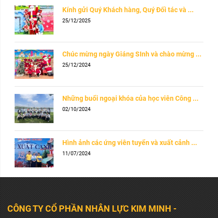
Kính gửi Quý Khách hàng, Quý Đối tác và ...
25/12/2025
Chúc mừng ngày Giáng SInh và chào mừng ...
25/12/2024
Những buổi ngoại khóa của học viên Công ...
02/10/2024
Hình ảnh các ứng viên tuyển và xuất cảnh ...
11/07/2024
CÔNG TY CỔ PHẦN NHÂN LỰC KIM MINH -